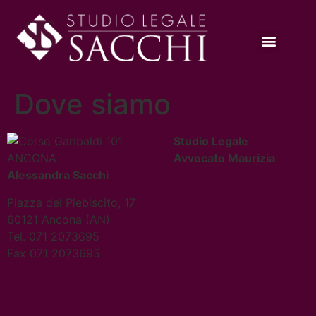
Dove siamo
Studio Legale
Avvocato Maurizia
Alessandra Sacchi
Piazza del Plebiscito, 17
60121 Ancona (AN)
Tel. 071 2073695
Fax 071 2073695